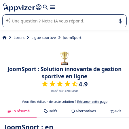
répondre (plusieurs lignes avec
shift + entrée
).
L'IA de Appvizer vous guide dans l'utilisation ou la sélection de
logiciel SaaS en entreprise.
Loisirs
Ligue sportive
JoomSport
JoomSport : Solution innovante de gestion
sportive en ligne
4.9
Basé sur
+200 avis
Vous êtes éditeur de cette solution ?
Réclamer cette page
En résumé
Tarifs
Alternatives
Avis
JoomSport : en