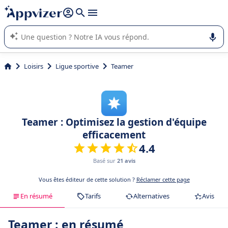
répondre (plusieurs lignes avec
shift + entrée
).
L'IA de Appvizer vous guide dans l'utilisation ou la sélection de
logiciel SaaS en entreprise.
Loisirs
Ligue sportive
Teamer
Teamer : Optimisez la gestion d'équipe
efficacement
4.4
Basé sur
21 avis
Vous êtes éditeur de cette solution ?
Réclamer cette page
En résumé
Tarifs
Alternatives
Avis
Teamer : en résumé