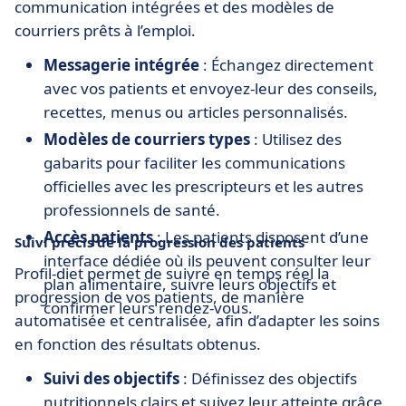
communication intégrées et des modèles de
courriers prêts à l’emploi.
Messagerie intégrée
: Échangez directement
avec vos patients et envoyez-leur des conseils,
recettes, menus ou articles personnalisés.
Modèles de courriers types
: Utilisez des
gabarits pour faciliter les communications
officielles avec les prescripteurs et les autres
professionnels de santé.
Accès patients
: Les patients disposent d’une
Suivi précis de la progression des patients
interface dédiée où ils peuvent consulter leur
Profil-diet permet de suivre en temps réel la
plan alimentaire, suivre leurs objectifs et
progression de vos patients, de manière
confirmer leurs rendez-vous.
automatisée et centralisée, afin d’adapter les soins
en fonction des résultats obtenus.
Suivi des objectifs
: Définissez des objectifs
nutritionnels clairs et suivez leur atteinte grâce