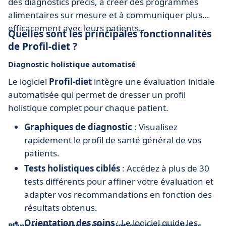
des diagnostics précis, à créer des programmes
alimentaires sur mesure et à communiquer plus
efficacement avec leurs patients.
Quelles sont les principales fonctionnalités
de Profil-diet ?
Diagnostic holistique automatisé
Le logiciel
Profil-diet
intègre une évaluation initiale
automatisée qui permet de dresser un profil
holistique complet pour chaque patient.
Graphiques de diagnostic
: Visualisez
rapidement le profil de santé général de vos
patients.
Tests holistiques ciblés
: Accédez à plus de 30
tests différents pour affiner votre évaluation et
adapter vos recommandations en fonction des
résultats obtenus.
Orientation des soins
: Le logiciel guide les
Plans alimentaires et prescriptions personnalisées