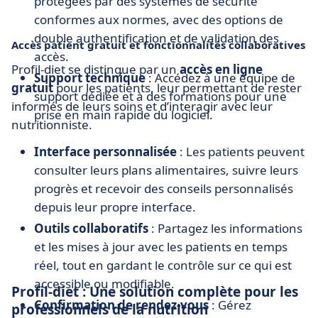
protégées par des systèmes de sécurité
conformes aux normes, avec des options de
double authentification et de validation des
Accès patient gratuit et fonctionnalités collaboratives
accès.
Profil-diet se distingue par un
accès en ligne
Support technique
: Accédez à une équipe de
gratuit
pour les patients, leur permettant de rester
support dédiée et à des formations pour une
informés de leurs soins et d’interagir avec leur
prise en main rapide du logiciel.
nutritionniste.
Interface personnalisée
: Les patients peuvent
consulter leurs plans alimentaires, suivre leurs
progrès et recevoir des conseils personnalisés
depuis leur propre interface.
Outils collaboratifs
: Partagez les informations
et les mises à jour avec les patients en temps
réel, tout en gardant le contrôle sur ce qui est
accessible ou modifiable.
Profil-diet : Une solution complète pour les
Confirmation de rendez-vous
: Gérez
professionnels de la nutrition