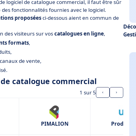
de logiciel de catalogue commercial, il faut être sûr
 des fonctionnalités fournies avec le logiciel.
utions
proposées
ci-dessous aient en commun de
Déco
on des visiteurs sur vos
catalogues en ligne
,
Gest
nts
formats
,
duits,
s canaux de vente,
isé.
s de catalogue commercial
1
sur 5
PIMALION
Products