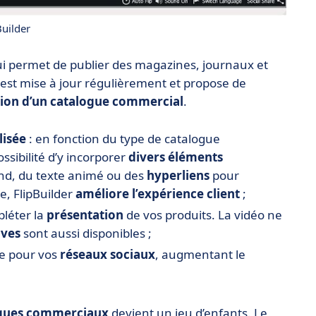
uilder
i permet de publier des magazines, journaux et
n est mise à jour régulièrement et propose de
tion d’un catalogue commercial
.
lisée
: en fonction du type de catalogue
sibilité d’y incorporer
divers éléments
ond, du texte animé ou des
hyperliens
pour
e, FlipBuilder
améliore l’expérience client
;
léter la
présentation
de vos produits. La vidéo ne
ives
sont aussi disponibles ;
e pour vos
réseaux sociaux
, augmentant le
ogues commerciaux
devient un jeu d’enfants. Le