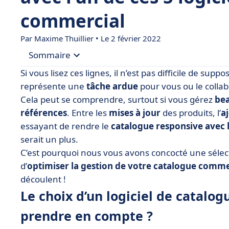
commercial
Par Maxime Thuillier • Le 2 février 2022
Sommaire
Si vous lisez ces lignes, il n’est pas difficile de supp
• Le choix d’un logiciel de catalogue commercial 
représente une
tâche ardue
pour vous ou le collab
Cela peut se comprendre, surtout si vous gérez
bea
• Tableau comparatif des logiciels de catalogue
références
. Entre les
mises à jour
des produits, l’
a
• FlipBuilder
essayant de rendre le
catalogue responsive avec 
• NextPage
serait un plus.
C’est pourquoi nous vous avons concocté une sélec
• Pimalion
d’
optimiser la gestion de votre catalogue comm
• Productsup
découlent !
• SimpleOne
Le choix d’un logiciel de catalog
• Le logiciel de catalogue commercial : des béné
prendre en compte ?