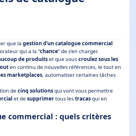
oser que la
gestion d’un catalogue commercial
: quels critères prendre en compte ?
orateur qui a la “
chance
” de s’en charger.
ucoup de produits
et que vous
croulez sous les
 commercial
jout
en continu de nouvelles références, le tout en
les marketplaces
, automatiser certaines tâches
tion de
cinq solutions
qui vont vous permettre
ercial
et de
supprimer
tous les
tracas
qui en
ue commercial : quels critères
fices concrets pour votre entreprise