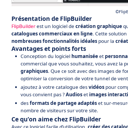
©FlipB
Présentation de FlipBuilder
FlipBuilder
est un logiciel de
création graphique
qu
catalogues commerciaux en ligne
. Cette solutio
nombreuses fonctionnalités idéales
pour la
créa
Avantages et points forts
Conception du logiciel
humanisée
et
personna
commercial que vous souhaitez, vous avez la pos
graphiques
. Que ce soit avec des images de f
optimiser la conversion de votre tunnel de vent
ajoutez à votre catalogue des
vidéos
pour comp
vous convient pas ?
Audios
et
images
interact
des
formats de partage adaptés
et sur-mesur
nombre de visiteurs sur votre site.
Ce qu’on aime chez FlipBuilder
Avec ce logiciel facile d’utilisation,
créer des catal