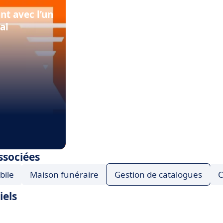
nt avec l’un
al
ssociées
bile
Maison funéraire
Gestion de catalogues
C
iels