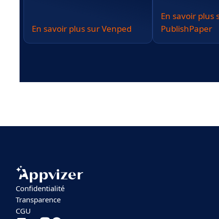
En savoir plus 
En savoir plus sur Venped
PublishPaper
Confidentialité
Transparence
CGU