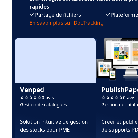
rapides
Partage de fichiers
Plateforme
En savoir plus sur DocTracking
Venped
PublishPap
0 avis
0 avis
Gestion de catalogues
Gestion de catal
Solution intuitive de gestion
Créer et publie
des stocks pour PME
de supports PDF