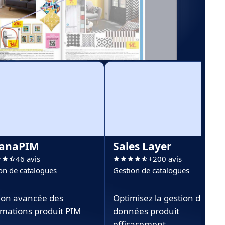
anaPIM
Sales Layer
46 avis
+200 avis
on de catalogues
Gestion de catalogues
ion avancée des
Optimisez la gestion de vos
rmations produit PIM
données produit
efficacement