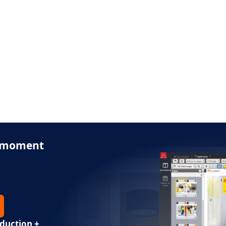
du moment
oduction +