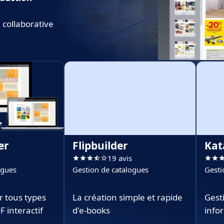
 collaborative
er
Flipbuilder
Kat
19 avis
ogues
Gestion de catalogues
Gesti
r tous types
La création simple et rapide
Gest
 interactif
d'e-books
info