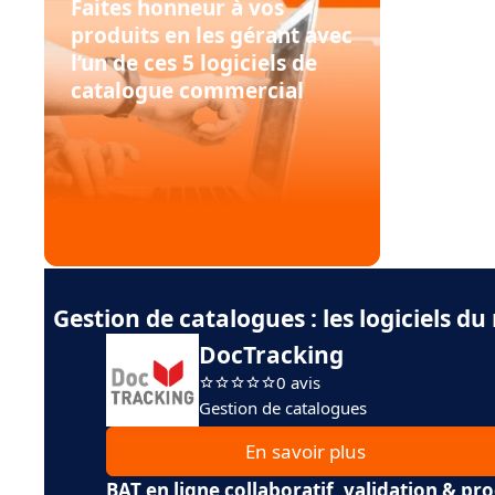
Faites honneur à vos
produits en les gérant avec
l’un de ces 5 logiciels de
catalogue commercial
Gestion de catalogues : les logiciels 
DocTracking
0 avis
Gestion de catalogues
En savoir plus
BAT en ligne collaboratif, validation & pr