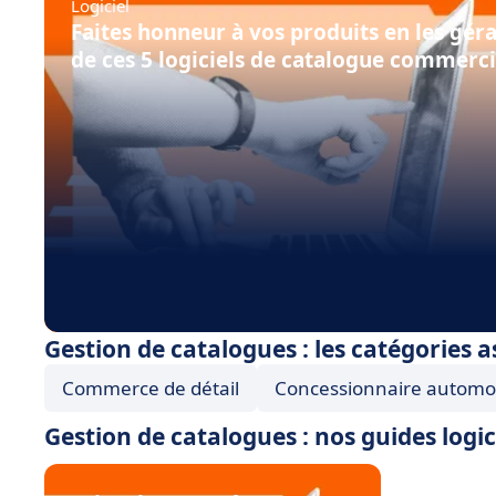
Logiciel
Faites honneur à vos produits en les géra
de ces 5 logiciels de catalogue commerci
Gestion de catalogues : les catégories a
Commerce de détail
Concessionnaire automo
Gestion de catalogues : nos guides logic