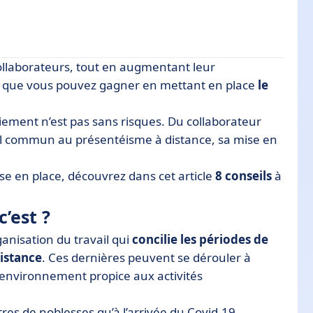
ollaborateurs, tout en augmentant leur
 ce que vous pouvez gagner en mettant en place
le
bride
iement n’est pas sans risques. Du collaborateur
iel commun au présentéisme à distance, sa mise en
se en place, découvrez dans cet article
8 conseils
à
c’est ?
ganisation du travail qui
concilie les périodes de
distance
. Ces dernières peuvent se dérouler à
n environnement propice aux activités
res de noblesses qu’à l’arrivée du Covid-19.