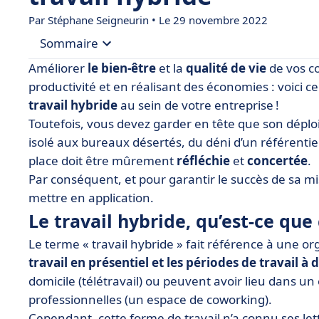
Par
Stéphane Seigneurin
• Le 29 novembre 2022
Sommaire
Améliorer
le bien-être
et la
qualité de vie
de vos c
• Le travail hybride, qu’est-ce que c’est ?
productivité et en réalisant des économies : voici
travail hybride
au sein de votre entreprise !
• 8 conseils pour garantir le succès du travail hy
Toutefois, vous devez garder en tête que son déplo
• En conclusion
isolé aux bureaux désertés, du déni d’un référent
place doit être mûrement
réfléchie
et
concertée
.
Par conséquent, et pour garantir le succès de sa mi
mettre en application.
Le travail hybride, qu’est-ce que 
Le terme « travail hybride » fait référence à une or
travail en présentiel et les périodes de travail à 
domicile (télétravail) ou peuvent avoir lieu dans u
professionnelles (un espace de coworking).
Cependant, cette forme de travail n’a connu ses lett