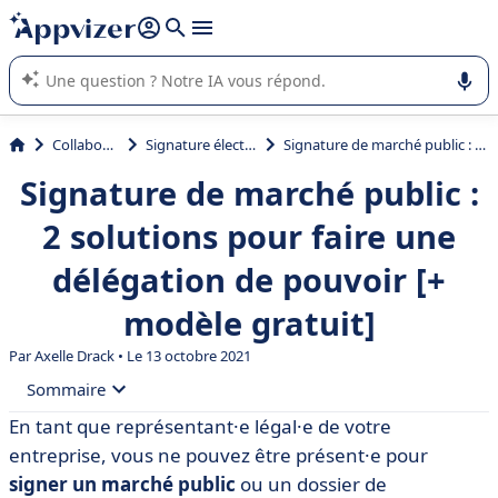
répondre (plusieurs lignes avec
shift + entrée
).
L'IA de Appvizer vous guide dans l'utilisation ou la sélection de
logiciel SaaS en entreprise.
Collaboration
Signature électronique
Signature de marché public : 2 solutions pour faire une délégation de pouvoir [+ modèle gratuit]
Signature de marché public :
2 solutions pour faire une
délégation de pouvoir [+
modèle gratuit]
Par
Axelle Drack
• Le 13 octobre 2021
Sommaire
En tant que représentant·e légal·e de votre
• Qui est habilité à signer un marché public ?
entreprise, vous ne pouvez être présent·e pour
• Comment formaliser une délégation de signature ?
signer un marché public
ou un dossier de