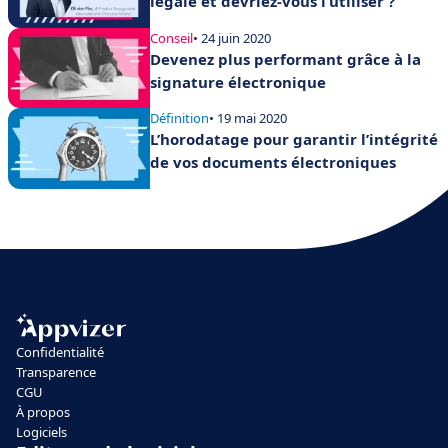
légale et devriez-vous l’utiliser ?
Conseil
• 24 juin 2020
Devenez plus performant grâce à la
signature électronique
Définition
• 19 mai 2020
L’horodatage pour garantir l’intégrité
de vos documents électroniques
Confidentialité
Transparence
CGU
À propos
Logiciels