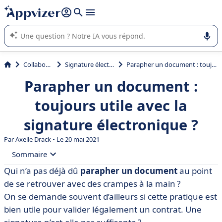
répondre (plusieurs lignes avec
shift + entrée
).
L'IA de Appvizer vous guide dans l'utilisation ou la sélection de
logiciel SaaS en entreprise.
Collaboration
Signature électronique
Parapher un document : toujours utile avec la signature électronique ?
Parapher un document :
toujours utile avec la
signature électronique ?
Par
Axelle Drack
• Le 20 mai 2021
Sommaire
Qui n’a pas déjà dû
parapher un document
au point
• Qu’est-ce qu’un paraphe ?
de se retrouver avec des crampes à la main ?
• Le paraphe a-t-il une valeur juridique ?
On se demande souvent d’ailleurs si cette pratique est
bien utile pour valider légalement un contrat. Une
• La signature électronique pour parapher un