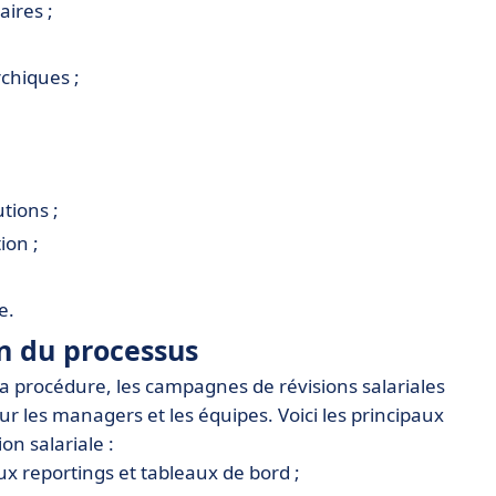
ires ;
rchiques ;
tions ;
ion ;
e.
on du processus
e la procédure, les campagnes de révisions salariales
r les managers et les équipes. Voici les principaux
on salariale :
x reportings et tableaux de bord ;