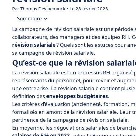
Par
Thomas Devlaeminck
• Le 28 février 2023
Sommaire
La campagne de révision salariale est une période 
• Qu’est-ce que la révision salariale ?
collaborateurs, des managers et des équipes RH
révision salariale
? Quels sont les astuces pour amél
• Comment préparer sa campagne de révision sal
sa campagne de révision salariale.
• Quels sont les risques dans la révision salariale
Qu’est-ce que la révision salarial
• 5 conseils pour optimiser la révision salariale
La révision salariale est un processus RH organisé p
• Quelles sont les fonctionnalités d’un logiciel de 
représentants du personnel, pour revoir et augment
• Les avantages de la digitalisation du processus
une entreprise. La révision salariale contient plusie
définition des
enveloppes budgétaires
.
Les critères d’évaluation (ancienneté, formation,
formalisés en amont de la révision salariale. Leur 
pertinence de la campagne de révision salariale.
En moyenne, les négociations salariales de branch
salaires de 5 % en 2022
, selon la Banque de France