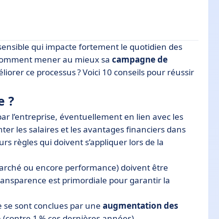
sensible qui impacte fortement le quotidien des
. Comment mener au mieux sa
campagne de
iorer ce processus ? Voici 10 conseils pour réussir
ariale ?
 ?
e ?
ar l’entreprise, éventuellement en lien avec les
suivi des révisions salariales ?
er les salaires et les avantages financiers dans
urs règles qui doivent s’appliquer lors de la
 marché ou encore performance) doivent être
transparence est primordiale pour garantir la
e se sont conclues par une
augmentation des
 (contre 1 % ces dernières années).