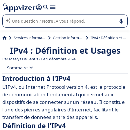
répondre (plusieurs lignes avec
shift + entrée
).
L'IA de Appvizer vous guide dans l'utilisation ou la sélection de
logiciel SaaS en entreprise.
Services informatiques
Gestion Informatique
IPv4 : Définition et Usages
IPv4 : Définition et Usages
Par
Maëlys De Santis
• Le 5 décembre 2024
Sommaire
Introduction à l'IPv4
• Introduction à l'IPv4
L'IPv4, ou Internet Protocol version 4, est le protocole
• Définition de l'IPv4
de communication fondamental qui permet aux
• Fonctionnement de l'IPv4
dispositifs de se connecter sur un réseau. Il constitue
l'une des pierres angulaires d'Internet, facilitant le
• Architecture de l'IPv4
transfert de données entre des appareils.
• Différences entre IPv4 et IPv6
Définition de l'IPv4
• Limites de l'IPv4