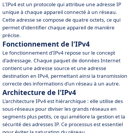
L'IPv4 est un protocole qui attribue une adresse IP
• Utilisation de l'IPv4 dans les réseaux modernes
unique à chaque appareil connecté à un réseau.
• Recommandations de logiciels pour la gestion de
Cette adresse se compose de quatre octets, ce qui
l'IPv4
permet d'identifier chaque appareil de manière
précise.
Fonctionnement de l'IPv4
Le fonctionnement d'IPv4 repose sur le concept
d'adressage. Chaque paquet de données Internet
contient une adresse source et une adresse
destination en IPv4, permettant ainsi la transmission
correcte des informations d'un réseau à un autre.
Architecture de l'IPv4
L’architecture IPv4 est hiérarchique : elle utilise des
sous-réseaux pour diviser les grands réseaux en
segments plus petits, ce qui améliore la gestion et la
sécurité des adresses IP. Ce processus est essentiel
pour éviter la saturation du réseau.