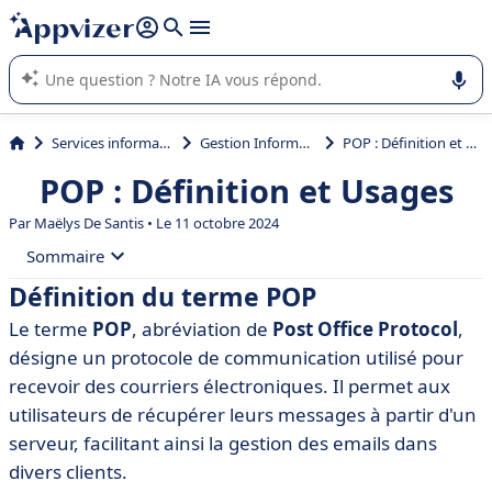
répondre (plusieurs lignes avec
shift + entrée
).
L'IA de Appvizer vous guide dans l'utilisation ou la sélection de
logiciel SaaS en entreprise.
Services informatiques
Gestion Informatique
POP : Définition et Usages
POP : Définition et Usages
Par
Maëlys De Santis
• Le 11 octobre 2024
Sommaire
Définition du terme POP
• Définition du terme POP
Le terme
POP
, abréviation de
Post Office Protocol
,
• Origine et histoire du POP
désigne un protocole de communication utilisé pour
• Fonctionnalités et avantages du POP
recevoir des courriers électroniques. Il permet aux
utilisateurs de récupérer leurs messages à partir d'un
• Différences entre POP et autres protocoles de
messagerie
serveur, facilitant ainsi la gestion des emails dans
divers clients.
• Recommandations de logiciels utilisant le POP