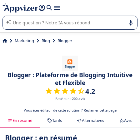
répondre (plusieurs lignes avec
shift + entrée
).
L'IA de Appvizer vous guide dans l'utilisation ou la sélection de
logiciel SaaS en entreprise.
Marketing
Blog
Blogger
Blogger : Plateforme de Blogging Intuitive
et Flexible
4.2
Basé sur
+200 avis
Vous êtes éditeur de cette solution ?
Réclamer cette page
En résumé
Tarifs
Alternatives
Avis
Blogger : en résumé