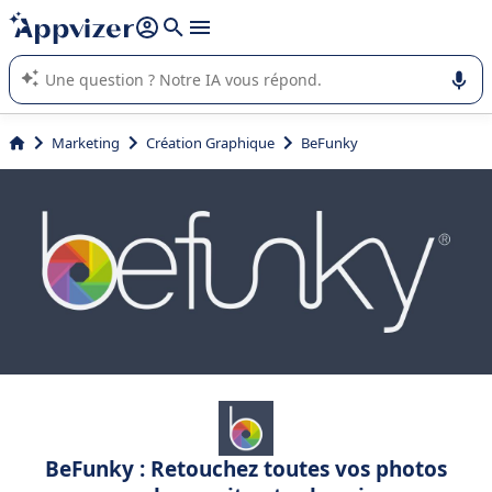
répondre (plusieurs lignes avec
shift + entrée
).
L'IA de Appvizer vous guide dans l'utilisation ou la sélection de
logiciel SaaS en entreprise.
Marketing
Création Graphique
BeFunky
BeFunky : Retouchez toutes vos photos