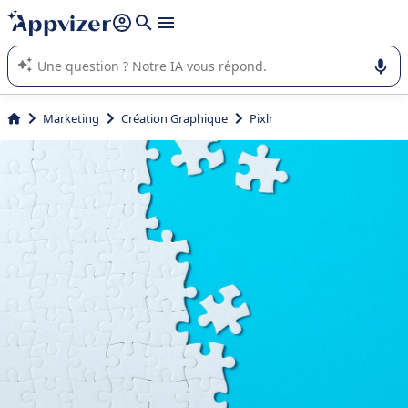
répondre (plusieurs lignes avec
shift + entrée
).
L'IA de Appvizer vous guide dans l'utilisation ou la sélection de
logiciel SaaS en entreprise.
Marketing
Création Graphique
Pixlr