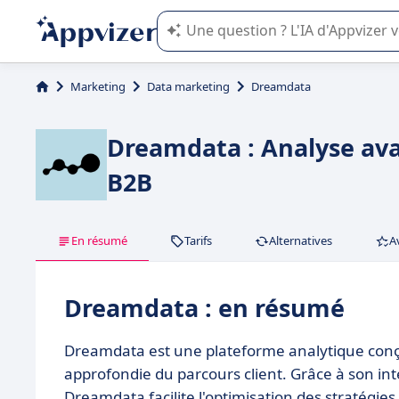
L'IA de Appvizer vous guide dans l'uti
Marketing
Data marketing
Dreamdata
Dreamdata : Analyse av
B2B
En résumé
Tarifs
Alternatives
A
Dreamdata : en résumé
Dreamdata est une plateforme analytique conç
approfondie du parcours client. Grâce à son int
Dreamdata facilite l'optimisation des stratégie