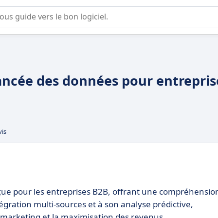
lisation ou la sélection de logiciel SaaS en entreprise.
ancée des données pour entrepris
vis
ue pour les entreprises B2B, offrant une compréhensio
égration multi-sources et à son analyse prédictive,
s marketing et la maximisation des revenus.