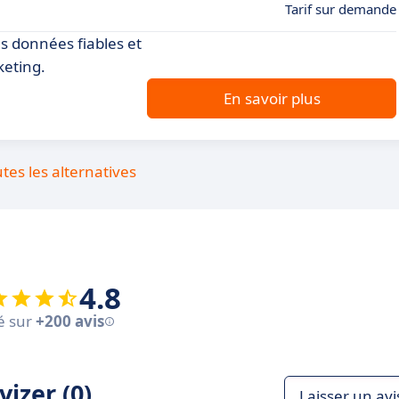
Tarif sur demande
s données fiables et
keting.
En savoir plus
utes les alternatives
4.8
é sur
+200 avis
izer (0)
Laisser un avi