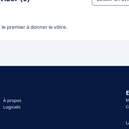
 le premier à donner le vôtre.
E
M
À propos
C
Logiciels
L