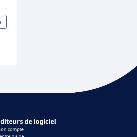
s
diteurs de logiciel
on compte
entre d'aide