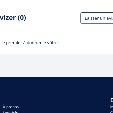
izer (0)
Laisser un avi
 le premier à donner le vôtre.
E
M
À propos
C
Logiciels