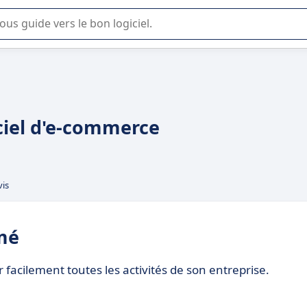
lisation ou la sélection de logiciel SaaS en entreprise.
iel d'e-commerce
vis
mé
facilement toutes les activités de son entreprise.