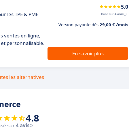
5.0
ur les TPE & PME
Basé sur
4 avis
Version payante dès
29,00 € /mois
 ventes en ligne,
r et personnalisable.
En savoir plus
utes les alternatives
merce
4.8
sé sur
4 avis