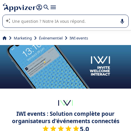
répondre (plusieurs lignes avec
shift + entrée
).
L'IA de Appvizer vous guide dans l'utilisation ou la sélection de
logiciel SaaS en entreprise.
Marketing
Événementiel
IWI events
IWI events : Solution complète pour
organisateurs d'événements connectés
5.0