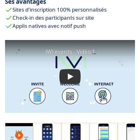
Ses avantages
avec une foule de fonctions permettant entre
Sites d'inscription 100% personnalisés
autre d’interpeller les orateurs sur scène et de
Check-in des participants sur site
soumettre à l’audience des quiz en direct avec
Applis natives avec notif push
affichage sous-forme de graphs, de nuages de
mots etc
Virtual –
Un stream interactif pour abolir la
distance et recréer le sentiment d'appartenance
dans un espace privatif; sécurisé et 100%
personnalisé. Nous couvrons les besoins en
basse latence, la disponibilité des signaux
partout dans le monde et les ateliers où des
centaines de personnes peuvent prendre la
parole en visioconférence