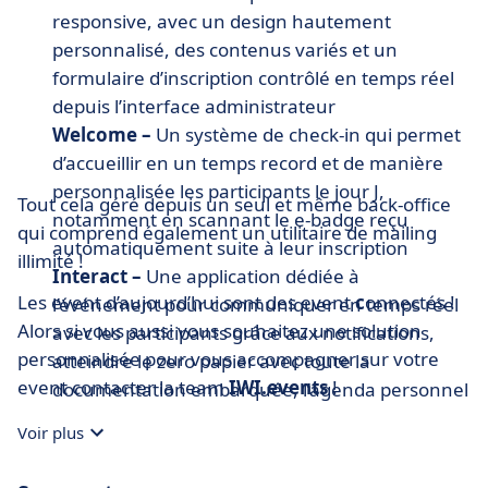
responsive, avec un design hautement
personnalisé, des contenus variés et un
formulaire d’inscription contrôlé en temps réel
depuis l’interface administrateur
Welcome –
Un système de check-in qui permet
d’accueillir en un temps record et de manière
personnalisée les participants le jour J,
Tout cela géré depuis un seul et même back-office
notamment en scannant le e-badge reçu
qui comprend également un utilitaire de mailing
automatiquement suite à leur inscription
illimité !
Interact –
Une application dédiée à
Les event d’aujourd’hui sont des event
c
onnectés
!
l’événement pour communiquer en temps réel
Alors si vous aussi vous souhaitez une solution
avec les participants grâce aux notifications,
personnalisée pour vous accompagner sur votre
atteindre le zero papier avec toute la
event contacter la team
IWI.events
!
documentation embarquée, l’agenda personnel
et les infos pratiques ; stimuler le networking
Voir plus
grâce au who’s who et à la messagerie privée ;
et bien entendu rendre l’ensemble interactif