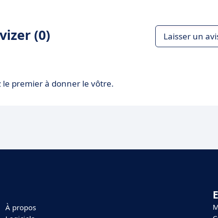
izer (0)
Laisser un avi
 le premier à donner le vôtre.
E
M
À propos