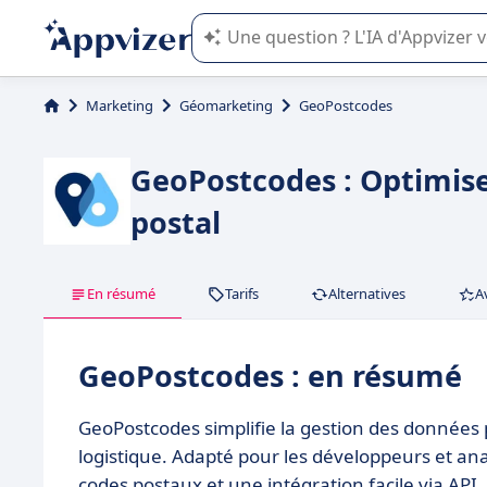
L'IA de Appvizer vous guide dans l'uti
Marketing
Géomarketing
GeoPostcodes
GeoPostcodes : Optimisez
postal
En résumé
Tarifs
Alternatives
A
GeoPostcodes : en résumé
GeoPostcodes simplifie la gestion des données 
logistique. Adapté pour les développeurs et an
codes postaux et une intégration facile via API.