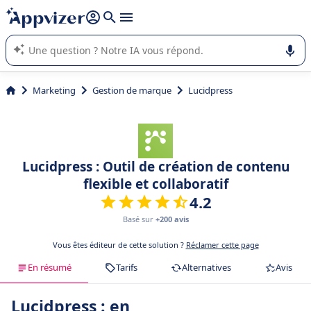
répondre (plusieurs lignes avec
shift + entrée
).
L'IA de Appvizer vous guide dans l'utilisation ou la sélection de
logiciel SaaS en entreprise.
Marketing
Gestion de marque
Lucidpress
Lucidpress : Outil de création de contenu
flexible et collaboratif
4.2
Basé sur
+200 avis
Vous êtes éditeur de cette solution ?
Réclamer cette page
En résumé
Tarifs
Alternatives
Avis
Lucidpress : en