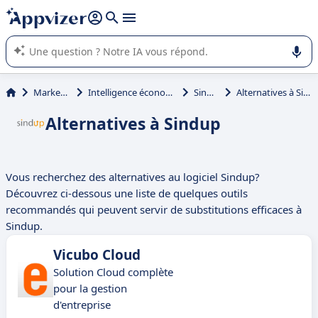
répondre (plusieurs lignes avec
shift + entrée
).
L'IA de Appvizer vous guide dans l'utilisation ou la sélection de
logiciel SaaS en entreprise.
Marketing
Intelligence économique
Sindup
Alternatives à Sindup
Alternatives à Sindup
Vous recherchez des alternatives au logiciel Sindup?
Découvrez ci-dessous une liste de quelques outils
recommandés qui peuvent servir de substitutions efficaces à
Sindup.
Vicubo Cloud
Solution Cloud complète
pour la gestion
d'entreprise