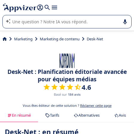
répondre (plusieurs lignes avec
shift + entrée
).
L'IA de Appvizer vous guide dans l'utilisation ou la sélection de
logiciel SaaS en entreprise.
Marketing
Marketing de contenu
Desk-Net
Desk-Net : Planification éditoriale avancée
pour équipes médias
4.6
Basé sur
184 avis
Vous êtes éditeur de cette solution ?
Réclamer cette page
En résumé
Tarifs
Alternatives
Avis
Desk-Net : en résumé