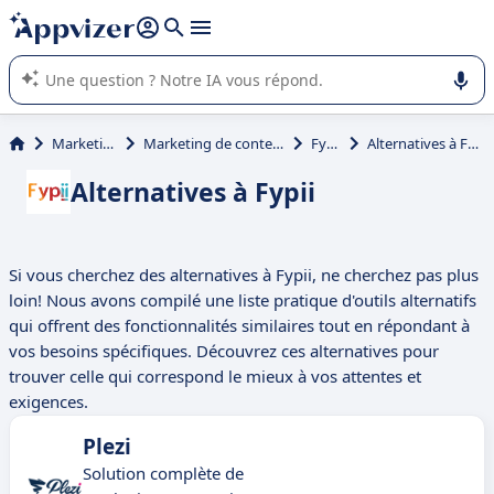
répondre (plusieurs lignes avec
shift + entrée
).
L'IA de Appvizer vous guide dans l'utilisation ou la sélection de
logiciel SaaS en entreprise.
Marketing
Marketing de contenu
Fypii
Alternatives à Fypii
Alternatives à Fypii
Si vous cherchez des alternatives à Fypii, ne cherchez pas plus
loin! Nous avons compilé une liste pratique d'outils alternatifs
qui offrent des fonctionnalités similaires tout en répondant à
vos besoins spécifiques. Découvrez ces alternatives pour
trouver celle qui correspond le mieux à vos attentes et
exigences.
Plezi
Solution complète de