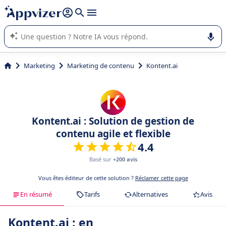
répondre (plusieurs lignes avec
shift + entrée
).
L'IA de Appvizer vous guide dans l'utilisation ou la sélection de
logiciel SaaS en entreprise.
Marketing
Marketing de contenu
Kontent.ai
Kontent.ai : Solution de gestion de
contenu agile et flexible
4.4
Basé sur
+200 avis
Vous êtes éditeur de cette solution ?
Réclamer cette page
En résumé
Tarifs
Alternatives
Avis
Kontent.ai : en