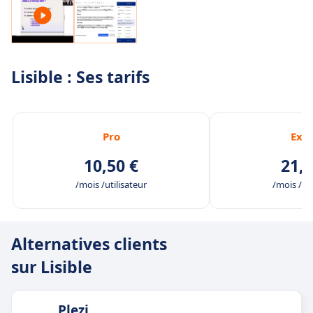
Lisible : Ses tarifs
Pro
Exp
10,50 €
21,0
/mois /utilisateur
/mois /uti
Alternatives clients
sur Lisible
Plezi