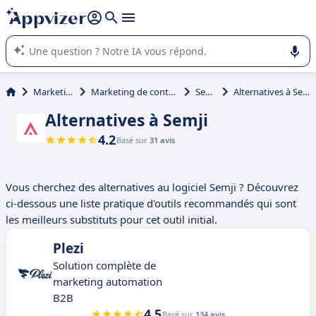
répondre (plusieurs lignes avec
shift + entrée
).
L'IA de Appvizer vous guide dans l'utilisation ou la sélection de
logiciel SaaS en entreprise.
Marketing
Marketing de contenu
Semji
Alternatives à Semji
Alternatives à Semji
4.2
Basé sur
31 avis
Vous cherchez des alternatives au logiciel Semji ? Découvrez
ci-dessous une liste pratique d'outils recommandés qui sont
les meilleurs substituts pour cet outil initial.
Plezi
Solution complète de
marketing automation
B2B
4.5
Basé sur
134 avis