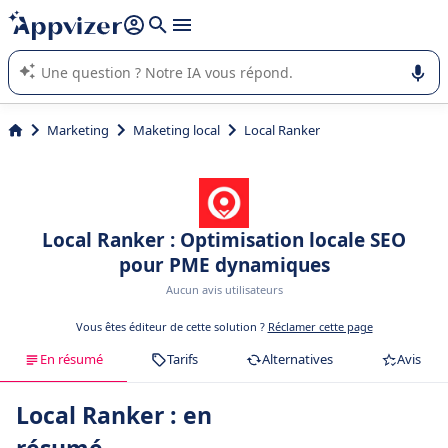
répondre (plusieurs lignes avec
shift + entrée
).
L'IA de Appvizer vous guide dans l'utilisation ou la sélection de
logiciel SaaS en entreprise.
Marketing
Maketing local
Local Ranker
Local Ranker : Optimisation locale SEO
pour PME dynamiques
Aucun avis utilisateurs
Vous êtes éditeur de cette solution ?
Réclamer cette page
En résumé
Tarifs
Alternatives
Avis
Local Ranker : en