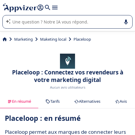
répondre (plusieurs lignes avec
shift + entrée
).
L'IA de Appvizer vous guide dans l'utilisation ou la sélection de
logiciel SaaS en entreprise.
Marketing
Maketing local
Placeloop
Placeloop : Connectez vos revendeurs à
votre marketing digital
Aucun avis utilisateurs
En résumé
Tarifs
Alternatives
Avis
Placeloop : en résumé
Placeloop permet aux marques de connecter leurs