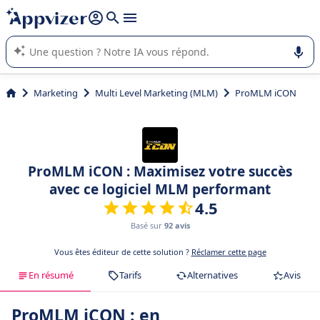
répondre (plusieurs lignes avec
shift + entrée
).
L'IA de Appvizer vous guide dans l'utilisation ou la sélection de
logiciel SaaS en entreprise.
Marketing
Multi Level Marketing (MLM)
ProMLM iCON
ProMLM iCON : Maximisez votre succès
avec ce logiciel MLM performant
4.5
Basé sur
92 avis
Vous êtes éditeur de cette solution ?
Réclamer cette page
En résumé
Tarifs
Alternatives
Avis
ProMLM iCON : en