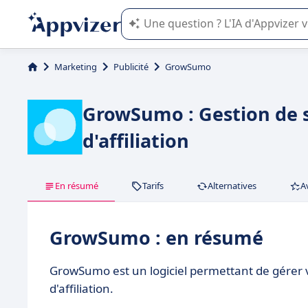
L'IA de Appvizer vous guide dans l'uti
Marketing
Publicité
GrowSumo
GrowSumo : Gestion de 
d'affiliation
En résumé
Tarifs
Alternatives
A
GrowSumo : en résumé
GrowSumo est un logiciel permettant de gérer
d'affiliation.