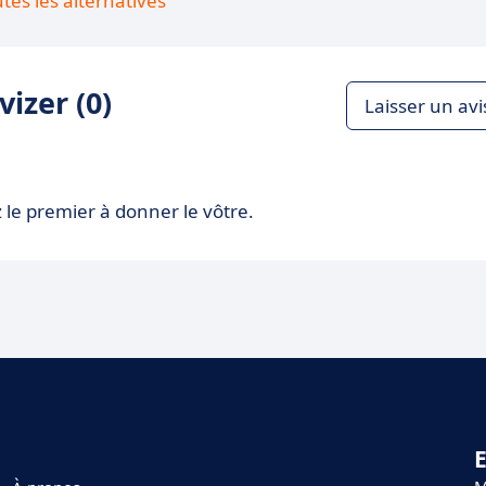
utes les alternatives
izer (0)
Laisser un avi
 le premier à donner le vôtre.
E