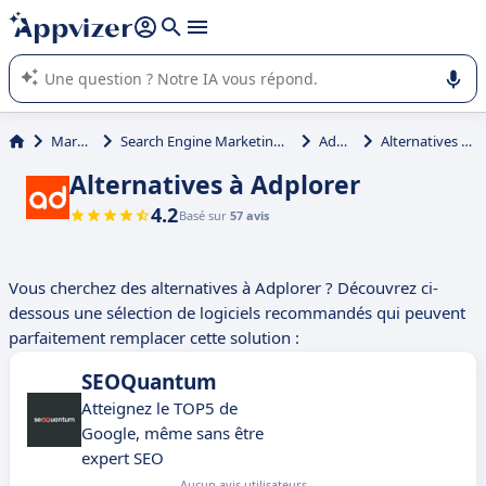
répondre (plusieurs lignes avec
shift + entrée
).
L'IA de Appvizer vous guide dans l'utilisation ou la sélection de
logiciel SaaS en entreprise.
Marketing
Search Engine Marketing (SEM, SEO, SEA)
Adplorer
Alternatives à Adplorer
Alternatives à Adplorer
4.2
Basé sur
57 avis
Vous cherchez des alternatives à Adplorer ? Découvrez ci-
dessous une sélection de logiciels recommandés qui peuvent
parfaitement remplacer cette solution :
SEOQuantum
Atteignez le TOP5 de
Google, même sans être
expert SEO
Aucun avis utilisateurs