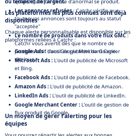
du temps et de l'argent.
quand quelque chose d'anormal se produit.
Les annonces refusées
: Catchr vérifie que
Les plateformes les plus connues sont déjà
toutes vos annonces sont toujours au statut
disponibles
"acceptée"
Chaque alerte personnalisable est disponible sur les
Le nombre de produits dans votre flux GMC
:
plateformes reliées à Catchr :
Catchr vous avertit dès que le nombre de
produits actif dans Google Merchant Center
Google Ads :
L'outil de publicité de Google.
diminue.
Microsoft Ads :
L'outil de publicité de Microsoft
et Bing.
Facebook Ads :
L'outil de publicité de Facebook.
Amazon Ads :
L'outil de publicité de Amazon.
LinkedIn Ads :
L'outil de publicité de LinkedIn.
Google Merchant Center :
L'outil de gestion de
flux produit de Google.
Un moyen de gérer l'alerting pour les
équipes
Vous pourrez répartir les alertes aux bonnes