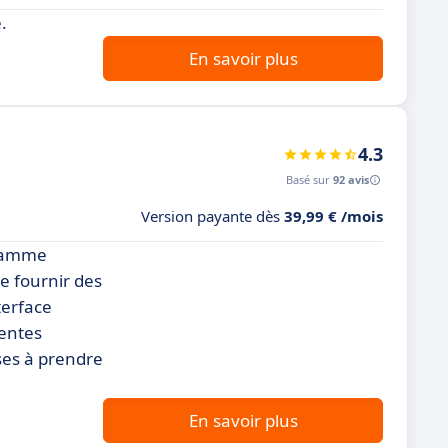
.
En savoir plus
4.3
Basé sur
92 avis
Version payante dès
39,99 € /mois
 gamme
e fournir des
terface
rentes
ises à prendre
En savoir plus