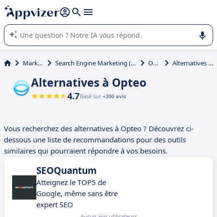
répondre (plusieurs lignes avec
shift + entrée
).
L'IA de Appvizer vous guide dans l'utilisation ou la sélection de
logiciel SaaS en entreprise.
Marketing
Search Engine Marketing (SEM, SEO, SEA)
Opteo
Alternatives à Opteo
Alternatives à Opteo
4.7
Basé sur
+200 avis
Vous recherchez des alternatives à Opteo ? Découvrez ci-
dessous une liste de recommandations pour des outils
similaires qui pourraient répondre à vos besoins.
SEOQuantum
Atteignez le TOP5 de
Google, même sans être
expert SEO
Aucun avis utilisateurs