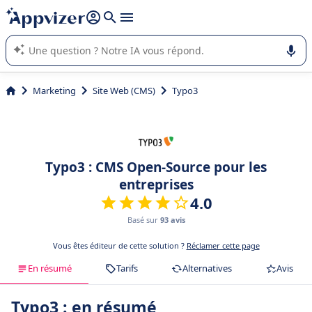
répondre (plusieurs lignes avec
shift + entrée
).
L'IA de Appvizer vous guide dans l'utilisation ou la sélection de
logiciel SaaS en entreprise.
Marketing
Site Web (CMS)
Typo3
Typo3 : CMS Open-Source pour les
entreprises
4.0
Basé sur
93 avis
Vous êtes éditeur de cette solution ?
Réclamer cette page
En résumé
Tarifs
Alternatives
Avis
Typo3 : en résumé