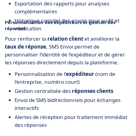
Exportation des rapports pour analyses
complémentaires
Historique complet des envois pour audit et
Personnalisation des expéditeurs et gestion des
vérification
réponses
Pour renforcer la
relation client
et améliorer la
taux de réponse
, SMS Envoi permet de
personnaliser l’identité de l’expéditeur et de gérer
les réponses directement depuis la plateforme.
Personnalisation de l’
expéditeur
(nom de
l’entreprise, numéro court)
Gestion centralisée des
réponses clients
Envoi de SMS bidirectionnels pour échanges
interactifs
Alertes de réception pour traitement immédiat
des réponses