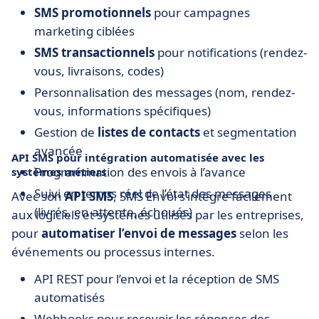
SMS promotionnels
pour campagnes
marketing ciblées
SMS transactionnels
pour notifications (rendez-
vous, livraisons, codes)
Personnalisation des messages (nom, rendez-
vous, informations spécifiques)
Gestion de
listes de contacts
et segmentation
avancée
API SMS pour intégration automatisée avec les
Programmation des envois à l’avance
systèmes métiers
Suivi en temps réel de l’état des messages
Avec son
API SMS
, SMS Envoi s’intègre facilement
(livrés, en attente, échoués)
aux logiciels et systèmes utilisés par les entreprises,
pour
automatiser l’envoi de messages
selon les
événements ou processus internes.
API REST pour l’envoi et la réception de SMS
automatisés
Webhooks pour recevoir les réponses des