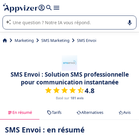
répondre (plusieurs lignes avec
shift + entrée
).
L'IA de Appvizer vous guide dans l'utilisation ou la sélection de
logiciel SaaS en entreprise.
Marketing
SMS Marketing
SMS Envoi
SMS Envoi : Solution SMS professionnelle
pour communication instantanée
4.8
Basé sur
181 avis
En résumé
Tarifs
Alternatives
Avis
SMS Envoi : en résumé