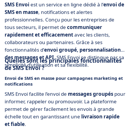
SMS Envoi
est un service en ligne dédié à l’
envoi de
SMS en masse
, notifications et alertes
professionnelles. Conçu pour les entreprises de
tous secteurs, il permet de
communiquer
rapidement et efficacement
avec les clients,
collaborateurs ou partenaires. Grâce à ses
fonctionnalités d’
envoi groupé, personnalisation
des messages et API
, SMS Envoi se distingue par sa
Quelles sont les principales fonctionnalités
simplicité d’utilisation et sa flexibilité.
de SMS Envoi ?
Envoi de SMS en masse pour campagnes marketing et
notifications
SMS Envoi facilite l’envoi de
messages groupés
pour
informer, rappeler ou promouvoir. La plateforme
permet de gérer facilement les envois à grande
échelle tout en garantissant une
livraison rapide
et fiable
.