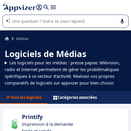
répondre (plusieurs lignes avec
shift + entrée
).
L'IA de Appvizer vous guide dans l'utilisation ou la sélection de
logiciel SaaS en entreprise.
Médias
Logiciels de Médias
Les logiciels pour les médias : presse papier, télévision,
radio et Internet permettent de gérer les problématiques
spécifiques à ce secteur d'activité. Réalisez vos propres
comparatifs de logiciels sur appvizer pour bien choisir.
Tous les logiciels
Catégories associées
Printify
Impression à la demande
facile et rapide