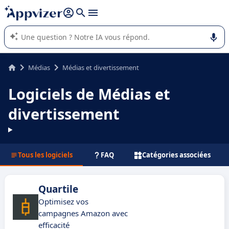
répondre (plusieurs lignes avec
shift + entrée
).
L'IA de Appvizer vous guide dans l'utilisation ou la sélection de
logiciel SaaS en entreprise.
Médias
Médias et divertissement
Logiciels de Médias et
divertissement
Tous les logiciels
FAQ
Catégories associées
Quartile
Optimisez vos
campagnes Amazon avec
efficacité