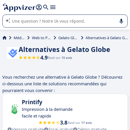
répondre (plusieurs lignes avec
shift + entrée
).
L'IA de Appvizer vous guide dans l'utilisation ou la sélection de
logiciel SaaS en entreprise.
Médias
Web to Print
Gelato Globe
Alternatives à Gelato Globe
Alternatives à Gelato Globe
4.9
Basé sur
15 avis
Vous recherchez une alternative à Gelato Globe ? Découvrez
ci-dessous une liste de solutions recommandées qui
pourraient vous convenir :
Printify
Impression à la demande
facile et rapide
3.8
Basé sur
17 avis
Version gratuite
Essai gratuit
Démo gratuite