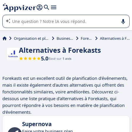
répondre (plusieurs lignes avec
shift + entrée
).
L'IA de Appvizer vous guide dans l'utilisation ou la sélection de
logiciel SaaS en entreprise.
Organisation et planification
Business Plan
Forekasts
Alternatives à Forekasts
Alternatives à Forekasts
5.0
Basé sur
1 avis
Forekasts est un excellent outil de planification d'événements,
mais il existe également d'autres alternatives qui offrent des
fonctionnalités similaires, voire améliorées. Découvrez ci-
dessous une liste pratique d'alternatives à Forekasts, qui
pourront répondre à vos besoins en matière de planification
d'événements.
Supernova
Faire votre business plan