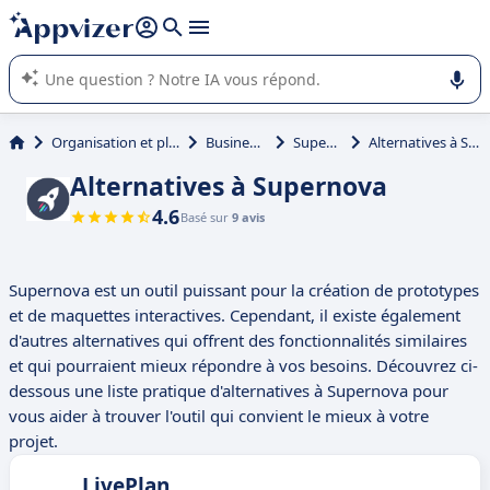
répondre (plusieurs lignes avec
shift + entrée
).
L'IA de Appvizer vous guide dans l'utilisation ou la sélection de
logiciel SaaS en entreprise.
Organisation et planification
Business Plan
Supernova
Alternatives à Supernova
Alternatives à Supernova
4.6
Basé sur
9 avis
Supernova est un outil puissant pour la création de prototypes
et de maquettes interactives. Cependant, il existe également
d'autres alternatives qui offrent des fonctionnalités similaires
et qui pourraient mieux répondre à vos besoins. Découvrez ci-
dessous une liste pratique d'alternatives à Supernova pour
vous aider à trouver l'outil qui convient le mieux à votre
projet.
LivePlan