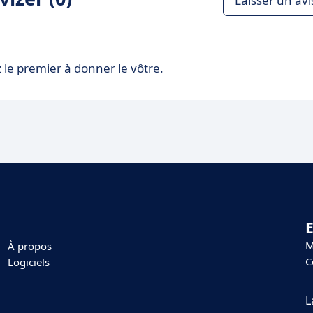
Laisser un avi
 le premier à donner le vôtre.
E
M
À propos
C
Logiciels
L