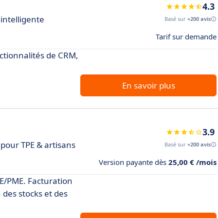
4.3
intelligente
Basé sur
+200 avis
Tarif sur demande
nctionnalités de CRM,
En savoir plus
3.9
pour TPE & artisans
Basé sur
+200 avis
Version payante dès
25,00 € /mois
PE/PME. Facturation
 des stocks et des