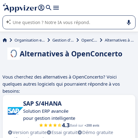
répondre (plusieurs lignes avec
shift + entrée
).
L'IA de Appvizer vous guide dans l'utilisation ou la sélection de
logiciel SaaS en entreprise.
Organisation et planification
Gestion d'entreprise
OpenConcerto
Alternatives à OpenConcerto
Alternatives à OpenConcerto
Vous cherchez des alternatives à OpenConcerto? Voici
quelques autres logiciels qui pourraient répondre à vos
besoins:
SAP S/4HANA
Solution ERP avancée
pour gestion intelligente
4.3
Basé sur
+200 avis
Version gratuite
Essai gratuit
Démo gratuite