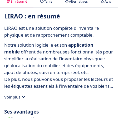
En résumé
Tarifs
Alternatives
Avis
LIRAO : en résumé
LIRAO est une solution complète d'inventaire
physique et de rapprochement comptable.
Notre solution logicielle et son
application
mobile
offrent de nombreuses fonctionnalités pour
simplifier la réalisation de l'inventaire physique :
géolocalisation du mobilier et des équipements,
ajout de photos, suivi en temps réel, etc.
De plus, nous pouvons vous proposer les lecteurs et
les étiquettes essentiels à l'inventaire de vos biens
Enfin, notre équipe vous accompagne tout au long
Voir plus
de votre projet : le Chef de Projet pilote, planifie,
encadre les opérations, nos inventoristes vont sur le
Ses avantages
terrain pour étiqueter et recenser vos biens.