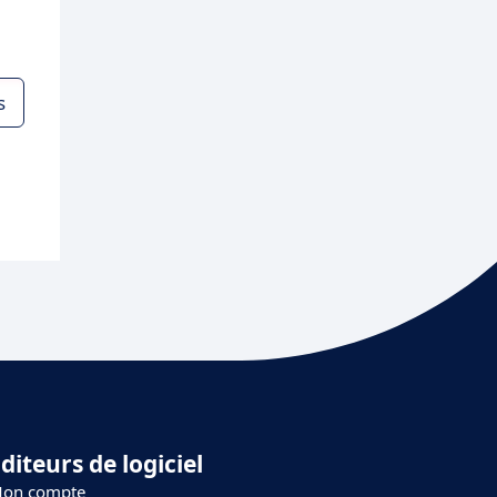
s
diteurs de logiciel
on compte