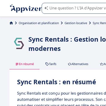
L'IA de Appvizer vous guide dans l'uti
Organisation et planification
Gestion locative
Sync Ren
Sync Rentals : Gestion l
modernes
En résumé
Tarifs
Alternatives
A
Sync Rentals : en résumé
Sync Rentals est conçu pour les gestionnaires d
automatiser et simplifier leurs processus. Son 
suivi des contrats vous placent en tête de la c