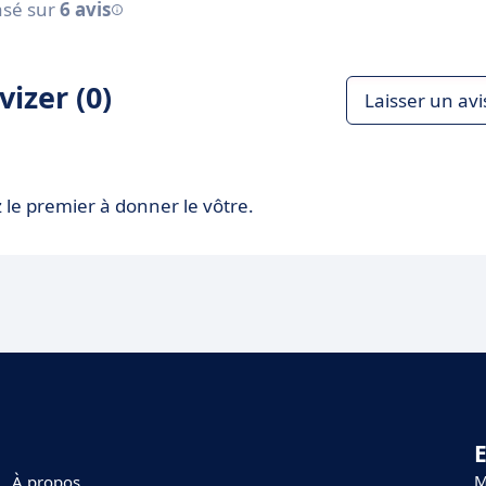
sé sur
6 avis
izer (0)
Laisser un avi
 le premier à donner le vôtre.
E
M
À propos