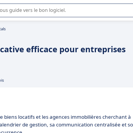
lisation ou la sélection de logiciel SaaS en entreprise.
tals
ocative efficace pour entreprises
vis
e biens locatifs et les agences immobilières cherchant à
calendrier de gestion, sa communication centralisée et s
oncurrence.