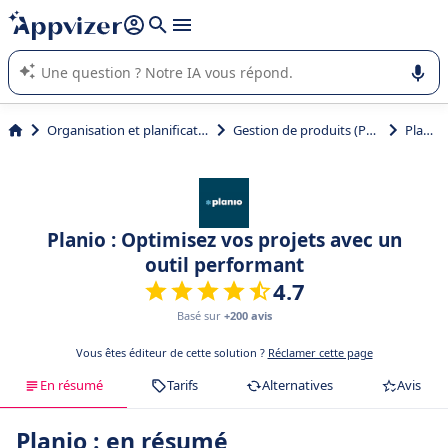
répondre (plusieurs lignes avec
shift + entrée
).
L'IA de Appvizer vous guide dans l'utilisation ou la sélection de
logiciel SaaS en entreprise.
Organisation et planification
Gestion de produits (PLM)
Planio
Planio : Optimisez vos projets avec un
outil performant
4.7
Basé sur
+200 avis
Vous êtes éditeur de cette solution ?
Réclamer cette page
En résumé
Tarifs
Alternatives
Avis
Planio : en résumé