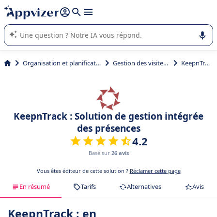
répondre (plusieurs lignes avec
shift + entrée
).
L'IA de Appvizer vous guide dans l'utilisation ou la sélection de
logiciel SaaS en entreprise.
Organisation et planification
Gestion des visiteurs
KeepnTrack
KeepnTrack : Solution de gestion intégrée
des présences
4.2
Basé sur
26 avis
Vous êtes éditeur de cette solution ?
Réclamer cette page
En résumé
Tarifs
Alternatives
Avis
KeepnTrack : en