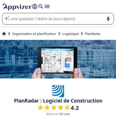
répondre (plusieurs lignes avec
shift + entrée
).
L'IA de Appvizer vous guide dans l'utilisation ou la sélection de
logiciel SaaS en entreprise.
Organisation et planification
Logistique
PlanRadar
PlanRadar : Logiciel de Construction
4.2
Basé sur
161 avis