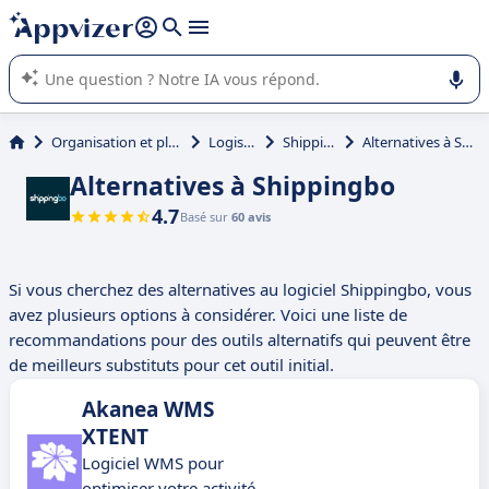
répondre (plusieurs lignes avec
shift + entrée
).
L'IA de Appvizer vous guide dans l'utilisation ou la sélection de
logiciel SaaS en entreprise.
Organisation et planification
Logistique
Shippingbo
Alternatives à Shippingbo
Alternatives à Shippingbo
4.7
Basé sur
60 avis
Si vous cherchez des alternatives au logiciel Shippingbo, vous
avez plusieurs options à considérer. Voici une liste de
recommandations pour des outils alternatifs qui peuvent être
de meilleurs substituts pour cet outil initial.
Akanea WMS
XTENT
Logiciel WMS pour
optimiser votre activité