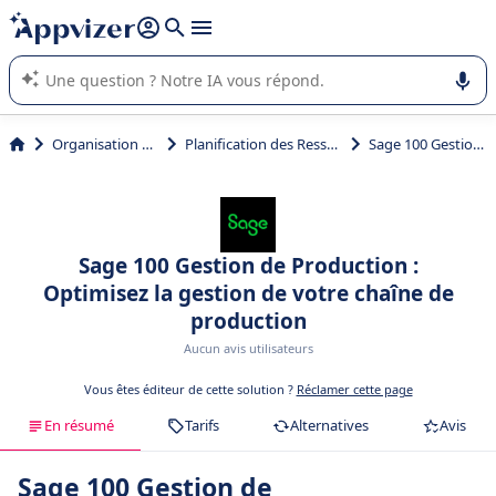
répondre (plusieurs lignes avec
shift + entrée
).
L'IA de Appvizer vous guide dans l'utilisation ou la sélection de
logiciel SaaS en entreprise.
Organisation et planification
Planification des Ressources de Production (MRP)
Sage 100 Gestion de Production
Sage 100 Gestion de Production :
Optimisez la gestion de votre chaîne de
production
Aucun avis utilisateurs
Vous êtes éditeur de cette solution ?
Réclamer cette page
En résumé
Tarifs
Alternatives
Avis
Sage 100 Gestion de