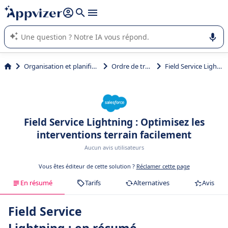
répondre (plusieurs lignes avec
shift + entrée
).
L'IA de Appvizer vous guide dans l'utilisation ou la sélection de
logiciel SaaS en entreprise.
Organisation et planification
Ordre de travail
Field Service Lightning
Field Service Lightning : Optimisez les
interventions terrain facilement
Aucun avis utilisateurs
Vous êtes éditeur de cette solution ?
Réclamer cette page
En résumé
Tarifs
Alternatives
Avis
Field Service